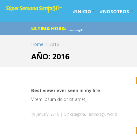
#INICIO
#NOSOTROS
ULTIMA HORA:
Home
/
2016
AÑO: 2016
Best view i ever seen in my life
Virem ipsum dolor sit amet, ...
19 January, 2016
|
Sin categoría
,
Technology
,
World