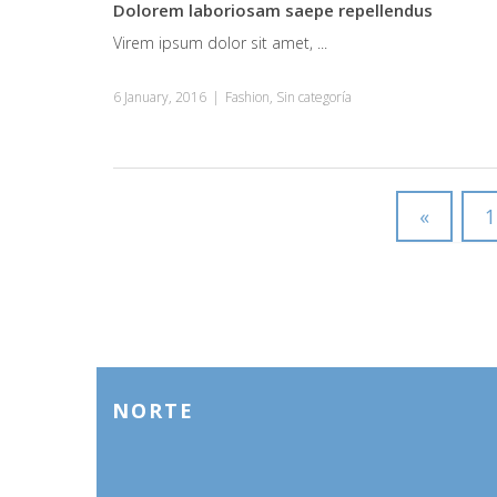
Dolorem laboriosam saepe repellendus
Virem ipsum dolor sit amet, ...
6 January, 2016
|
Fashion
,
Sin categoría
«
1
NORTE