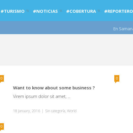
#TURISMO
#NOTICIAS
#COBERTURA
#REPORTERO
En Samaná a
0
0
Want to know about some business ?
Virem ipsum dolor sit amet, ...
18 January, 2016
|
Sin categoría
,
World
0