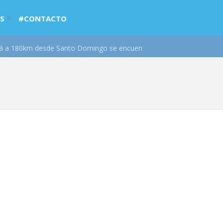
S
#CONTACTO
 180km desde Santo Domingo se encuentra el Salto el Limón, un pas